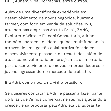
doação de mais de 70 mil livros. Todos os projetos
são desenvolvidos através das Leis de Incentivo
Fiscal em conjunto com mais de 50 patrocinadores,
empresas como SLC Agrícola, Alliance One, Banco
DLL, Alibem, Vipal Borrachas, entre outros.
Além de uma diversificada experiência em
desenvolvimento de novos negócios, hunter e
farmer, com foco em venda de soluções B2B,
atuando nas empresas Atento Brasil, ZANC,
Explorer e Wittel e Falconi Consultoria, Adriane
também coordena e lidera equipes multifuncionais
através de uma gestão colaborativa focada em
desenvolvimento pessoal e de resultados, além de
atuar como voluntária em programas de mentoria
para desenvolvimento de novos empreendedores e
jovens ingressando no mercado de trabalho.
E a Adri, como nós, ama vinho brasileiro.