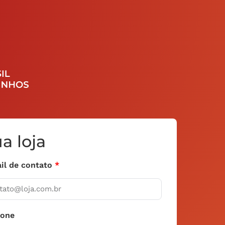
a loja
il de contato
fone