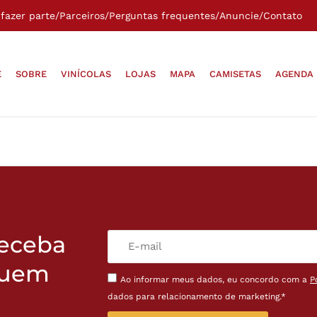
fazer parte
/
Parceiros
/
Perguntas frequentes
/
Anuncie
/
Contato
E
SOBRE
VINÍCOLAS
LOJAS
MAPA
CAMISETAS
AGENDA
receba
quem
Ao informar meus dados, eu concordo com a
P
dados para relacionamento de marketing.*