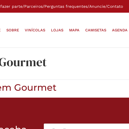
fazer parte
/
Parceiros
/
Perguntas frequentes
/
Anuncie
/
Contato
E
SOBRE
VINÍCOLAS
LOJAS
MAPA
CAMISETAS
AGENDA
 Gourmet
zem Gourmet