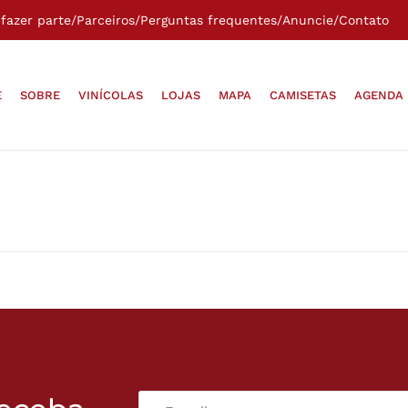
fazer parte
/
Parceiros
/
Perguntas frequentes
/
Anuncie
/
Contato
E
SOBRE
VINÍCOLAS
LOJAS
MAPA
CAMISETAS
AGENDA