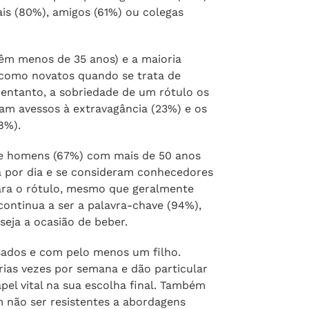
%). Não surpreendentemente, os
m mais de 50 anos), bastante abastada,
a eles, o rótulo é bastante importante
e é um dos principais argumentos (95%)
ais (80%), amigos (61%) ou colegas
têm menos de 35 anos) e a maioria
como novatos quando se trata de
 entanto, a sobriedade de um rótulo os
am avessos à extravagância (23%) e os
8%).
nte homens (67%) com mais de 50 anos
 por dia e se consideram conhecedores
para o rótulo, mesmo que geralmente
 continua a ser a palavra-chave (94%),
seja a ocasião de beber.