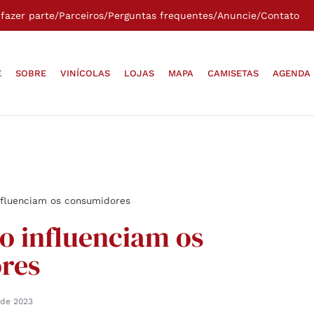
fazer parte
/
Parceiros
/
Perguntas frequentes
/
Anuncie
/
Contato
E
SOBRE
VINÍCOLAS
LOJAS
MAPA
CAMISETAS
AGENDA
nfluenciam os consumidores
o influenciam os