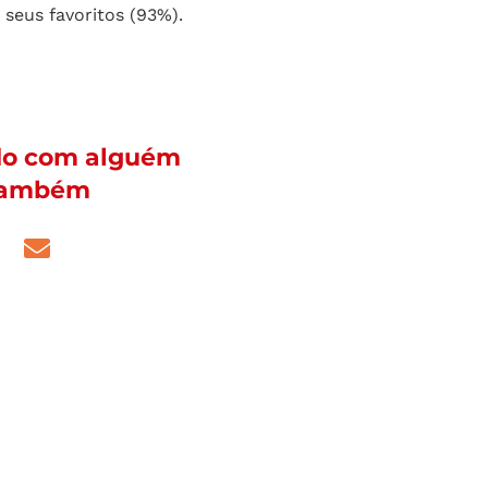
sados e com pelo menos um filho.
as vezes por semana e dão particular
l vital na sua escolha final. Também
 não ser resistentes a abordagens
seus favoritos (93%).
do com alguém
 também