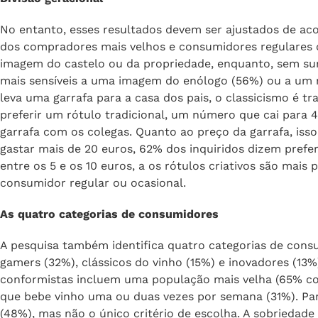
animados não são necessariamente um sucesso: apenas 
deles, enquanto garrafas adornadas com uma imagem do
de opiniões favoráveis.
Divisão geracional
No entanto, esses resultados devem ser ajustados de ac
dos compradores mais velhos e consumidores regulares 
imagem do castelo ou da propriedade, enquanto, sem surp
mais sensíveis a uma imagem do enólogo (56%) ou a um 
leva uma garrafa para a casa dos pais, o classicismo é t
preferir um rótulo tradicional, um número que cai para 
garrafa com os colegas. Quanto ao preço da garrafa, isso
gastar mais de 20 euros, 62% dos inquiridos dizem prefer
entre os 5 e os 10 euros, a os rótulos criativos são mais
consumidor regular ou ocasional.
As quatro categorias de consumidores
A pesquisa também identifica quatro categorias de cons