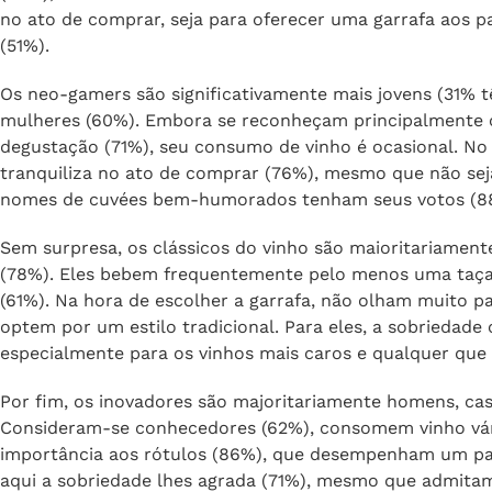
gamers (32%), clássicos do vinho (15%) e inovadores (13
conformistas incluem uma população mais velha (65% co
que bebe vinho uma ou duas vezes por semana (31%). Par
(48%), mas não o único critério de escolha. A sobriedad
no ato de comprar, seja para oferecer uma garrafa aos p
(51%).
Os neo-gamers são significativamente mais jovens (31% 
mulheres (60%). Embora se reconheçam principalmente 
degustação (71%), seu consumo de vinho é ocasional. No
tranquiliza no ato de comprar (76%), mesmo que não sej
nomes de cuvées bem-humorados tenham seus votos (8
Sem surpresa, os clássicos do vinho são maioritariame
(78%). Eles bebem frequentemente pelo menos uma taça
(61%). Na hora de escolher a garrafa, não olham muito 
optem por um estilo tradicional. Para eles, a sobriedade
especialmente para os vinhos mais caros e qualquer que 