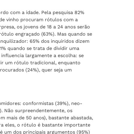
13% dos entrevistados gostam muito
 castelo ou propriedade reúnem 75%
ordo com a idade. Pela pesquisa 82%
de vinho procuram rótulos com a
resa, os jovens de 18 a 24 anos serão
rótulo engraçado (63%). Mas quando se
ranquilizador: 65% dos inquiridos dizem
41% quando se trata de dividir uma
 influencia largamente a escolha: se
ir um rótulo tradicional, enquanto
 procurados (24%), quer seja um
umidores: conformistas (39%), neo-