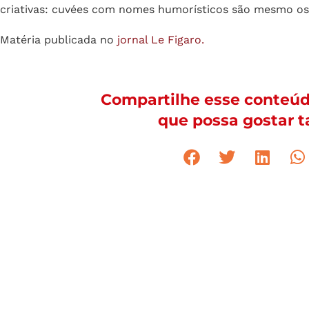
Por fim, os inovadores são majoritariamente homens, ca
Consideram-se conhecedores (62%), consomem vinho vári
importância aos rótulos (86%), que desempenham um pape
aqui a sobriedade lhes agrada (71%), mesmo que admitam
criativas: cuvées com nomes humorísticos são mesmo os 
Matéria publicada no
jornal Le Figaro.
Compartilhe esse conteú
que possa gostar