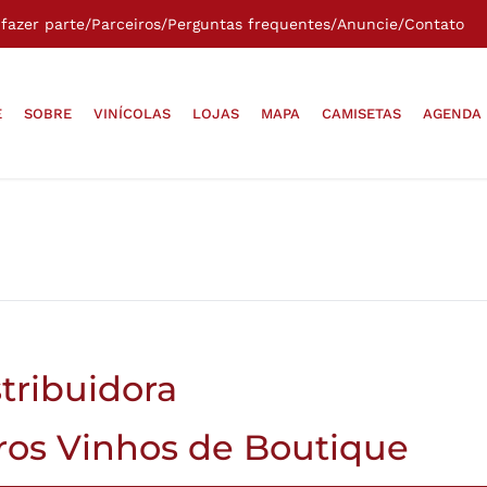
fazer parte
/
Parceiros
/
Perguntas frequentes
/
Anuncie
/
Contato
E
SOBRE
VINÍCOLAS
LOJAS
MAPA
CAMISETAS
AGENDA
tribuidora
os Vinhos de Boutique