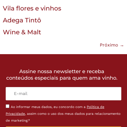
Vila flores e vinhos
Adega Tintô
Wine & Malt
Próximo
→
Assine nossa newsletter e receba
conteúdos especiais para quem ama vinho.
Ao informar meus dados, eu concordo com a
Política de
Privacidade
, assim como o uso dos meus dados para relacionamento
de marketing.*