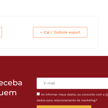
+ iCal / Outlook export
receba
quem
Ao informar meus dados, eu concordo com a
P
dados para relacionamento de marketing.*