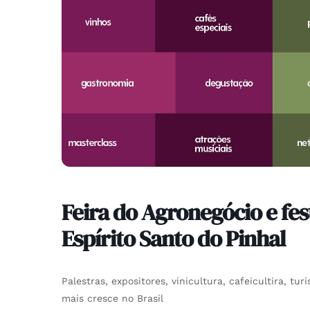
Feira do Agronegócio e fes
Espírito Santo do Pinhal
Palestras, expositores, vinicultura, cafeicultira, t
mais cresce no Brasil