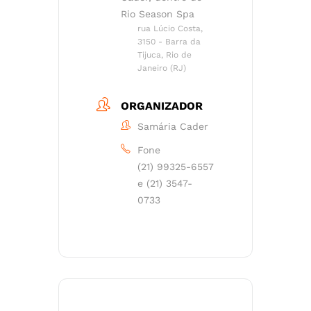
Rio Season Spa
rua Lúcio Costa,
3150 - Barra da
Tijuca, Rio de
Janeiro (RJ)
ORGANIZADOR
Samária Cader
Fone
(21) 99325-6557
e (21) 3547-
0733