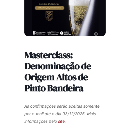
Masterclass:
Denominação de
Origem Altos de
Pinto Bandeira
As confirmações serão aceitas somente
por e-mail até o dia 03/12/2025. Mais
informações pelo
site.