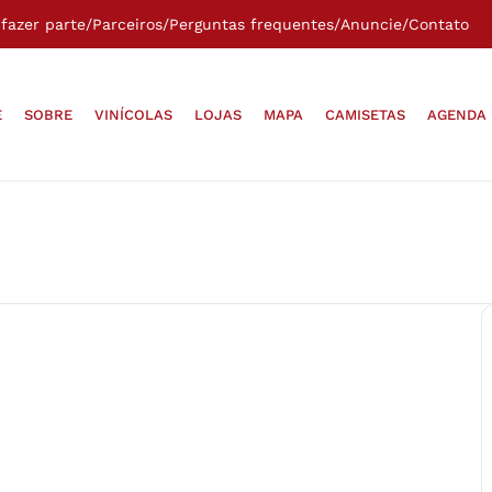
fazer parte
/
Parceiros
/
Perguntas frequentes
/
Anuncie
/
Contato
E
SOBRE
VINÍCOLAS
LOJAS
MAPA
CAMISETAS
AGENDA