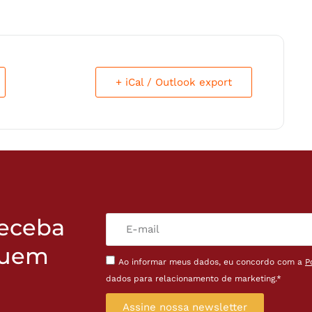
+ iCal / Outlook export
receba
quem
Ao informar meus dados, eu concordo com a
P
dados para relacionamento de marketing.*
Assine nossa newsletter