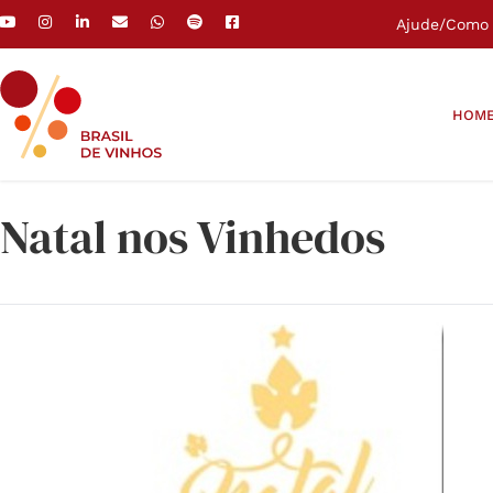
Ajude
/
Como 
HOM
Natal nos Vinhedos