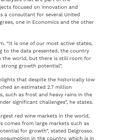
alian, the professional presented data
ons, and above all, how they impact
 analyses that are part of the
rojects focused on innovation and
as a consultant for several United
egrees, one in Economics and the other
. “It is one of our most active states,
ng to the data presented, the country
he world, but there is still room for
y strong growth potential”.
ights that despite the historically low
ched an estimated 2.7 million
s, such as frost and heavy rains in the
der significant challenges”, he states.