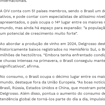
Delgrosso coordena atividades de estatística e análises
da organização, além de supervisionar projetos voltados 
vitivinícola. Antes disso, atuou como consultor para div
formação inclui dois títulos de Mestrado, um em Econo
Internacionais.
A OIV conta com 51 países membros, sendo o Brasil um d
ativos, e pode contar com especialistas de altíssimo níve
apresentados, o país ocupa o 14º lugar entre os maiore
mundo, mas ainda há espaço para expansão: ”a população
um potencial de crescimento muito forte”.
Ao abordar a produção de vinho em 2024, Delgrosso des
historicamente baixos registrados no Hemisfério Sul, o Br
milhões de hectolitros. “Embora tenha enfrentado condi
e chuvas intensas na primavera, o Brasil conseguiu man
significativos”, afirma.
No consumo, o Brasil ocupa o décimo lugar entre os mai
mundo, destaque fora da União Europeia. “As boas notí