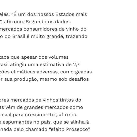
 econômicas que integram as publicações
à inovação e digitalização no setor
ersas agências das Nações Unidas. Sua
mia e outro em Comércio e Finanças
eles. “É um dos nossos Estados mais
l”, afirmou. Segundo os dados
s mercados consumidores de vinho do
 do Brasil é muito grande, trazendo
taca que apesar dos volumes
asil atingiu uma estimativa de 2,7
ções climáticas adversas, como geadas
ter sua produção, mesmo sob desafios
ores mercados de vinhos tintos do
cias vêm de grandes mercados como