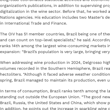
Enologia (ABE) YouTube channel,
conducted entirely in It
on global challenges and trends, accompanied by reflecti
Brazil.
Delgrosso coordinates statistical activities and economic
organization’s publications, in addition to supervising p
digitalization in the wine sector. Before that, he worked 
Nations agencies. His education includes two Master’s d
in International Trade and Finance.
The OIV has 51 member countries, Brazil being one of them
and can count on top-level specialists,” he said. Accordi
ranks 14th among the largest wine-consuming markets in t
expansion: “Brazil’s population is very large, bringing ver
When addressing wine production in 2024, Delgrosso highl
volumes recorded in the Southern Hemisphere, Brazil rea
hectoliters. “Although it faced adverse weather condition
spring, Brazil managed to maintain its production, even un