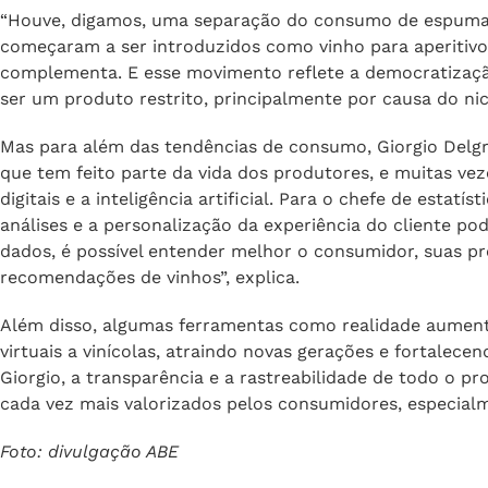
Brasil, Rússia, Estados Unidos e China, que mostram pote
Delgrosso. Além disso, pontua o aumento do consumo de
tendência global de torná-los parte do dia a dia, impuls
“Houve, digamos, uma separação do consumo de espuman
começaram a ser introduzidos como vinho para aperitivos
complementa. E esse movimento reflete a democratizaç
ser um produto restrito, principalmente por causa do n
Mas para além das tendências de consumo, Giorgio Del
que tem feito parte da vida dos produtores, e muitas vez
digitais e a inteligência artificial. Para o chefe de estatí
análises e a personalização da experiência do cliente p
dados, é possível entender melhor o consumidor, suas pre
recomendações de vinhos”, explica.
Além disso, algumas ferramentas como realidade aument
virtuais a vinícolas, atraindo novas gerações e fortalece
Giorgio, a transparência e a rastreabilidade de todo o pr