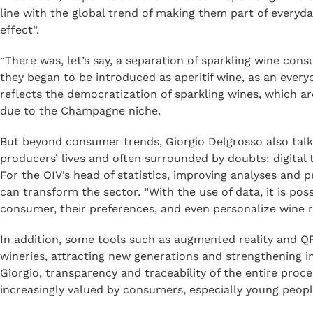
In terms of consumption, Brazil ranks tenth among the la
standing out outside the European Union. “The good ne
Brazil, Russia, the United States and China, which show p
In addition, he points out the increase in sparkling wine 
line with the global trend of making them part of everyda
effect”.
“There was, let’s say, a separation of sparkling wine con
they began to be introduced as aperitif wine, as an ever
reflects the democratization of sparkling wines, which ar
due to the Champagne niche.
But beyond consumer trends, Giorgio Delgrosso also talk
producers’ lives and often surrounded by doubts: digital t
For the OIV’s head of statistics, improving analyses and
can transform the sector. “With the use of data, it is pos
consumer, their preferences, and even personalize wine 
In addition, some tools such as augmented reality and QR 