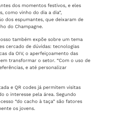
ncial para crescimento”, afirmou
 espumantes no país, que se alinha à
ionada pelo chamado “efeito Prosecco”.
tes dos momentos festivos, e eles
, como vinho do dia a dia”,
ão dos espumantes, que deixaram de
icho do Champagne.
grosso também expõe sobre um tema
es cercado de dúvidas: tecnologias
sticas da OIV, o aperfeiçoamento das
odem transformar o setor. “Com o uso de
ferências, e até personalizar
ada e QR codes já permitem visitas
ndo o interesse pela área. Segundo
ocesso “do cacho à taça” são fatores