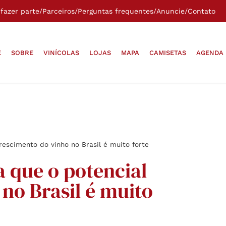
fazer parte
/
Parceiros
/
Perguntas frequentes
/
Anuncie
/
Contato
E
SOBRE
VINÍCOLAS
LOJAS
MAPA
CAMISETAS
AGENDA
rescimento do vinho no Brasil é muito forte
a que o potencial