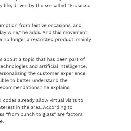
rgest red wine markets in the world,
ws comes from large markets such as
otential for growth”, stated Delgrosso.
consumption in the country, which is in
y life, driven by the so-called “Prosecco
sumption from festive occasions, and
yday wine,” he adds. And this movement
e no longer a restricted product, mainly
s about a topic that has been part of
echnologies and artificial intelligence.
 personalizing the customer experience
sible to better understand the
recommendations,” he explains.
codes already allow virtual visits to