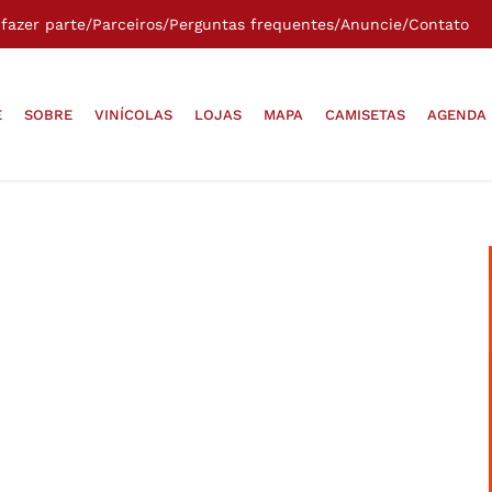
fazer parte
/
Parceiros
/
Perguntas frequentes
/
Anuncie
/
Contato
E
SOBRE
VINÍCOLAS
LOJAS
MAPA
CAMISETAS
AGENDA