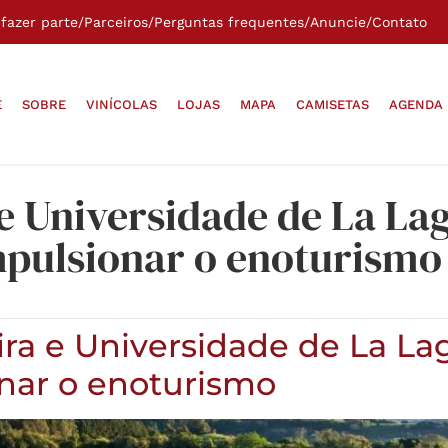
fazer parte
/
Parceiros
/
Perguntas frequentes
/
Anuncie
/
Contato
E
SOBRE
VINÍCOLAS
LOJAS
MAPA
CAMISETAS
AGENDA
 e Universidade de La La
mpulsionar o enoturismo
ira e Universidade de La La
nar o enoturismo