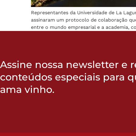
Representantes da Universidade de La Lagun
assinaram um protocolo de colaboração que t
entre o mundo empresarial e a academia, c
Assine nossa newsletter e 
conteúdos especiais para 
ama vinho.