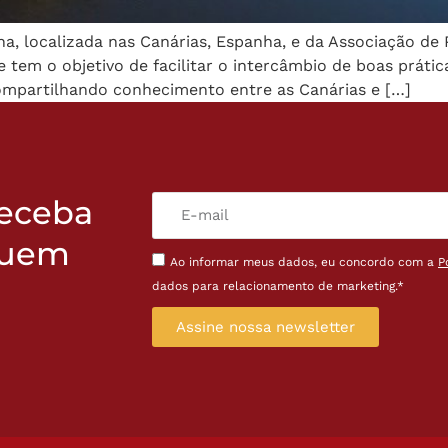
a, localizada nas Canárias, Espanha, e da Associação de 
em o objetivo de facilitar o intercâmbio de boas prática
ompartilhando conhecimento entre as Canárias e […]
receba
quem
Ao informar meus dados, eu concordo com a
P
dados para relacionamento de marketing.*
Assine nossa newsletter