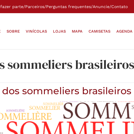
fazer parte
/
Parceiros
/
Perguntas frequentes
/
Anuncie
/
Contato
E
SOBRE
VINÍCOLAS
LOJAS
MAPA
CAMISETAS
AGENDA
s sommeliers brasileiro
 dos sommeliers brasileiros