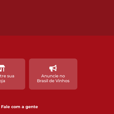
tre sua
Anuncie no
oja
Brasil de Vinhos
Fale com a gente