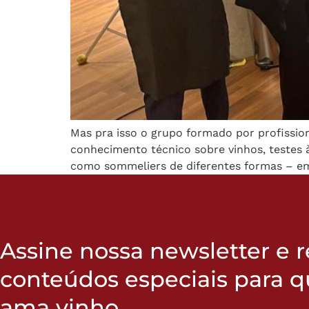
Mas pra isso o grupo formado por profissio
conhecimento técnico sobre vinhos, testes
como sommeliers de diferentes formas – em
Assine nossa newsletter e 
conteúdos especiais para 
ama vinho.