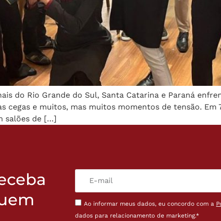
nais do Rio Grande do Sul, Santa Catarina e Paraná enf
 às cegas e muitos, mas muitos momentos de tensão. Em
 salões de […]
receba
quem
Ao informar meus dados, eu concordo com a
P
dados para relacionamento de marketing.*