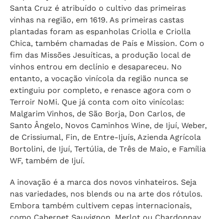
Santa Cruz é atribuído o cultivo das primeiras
vinhas na região, em 1619. As primeiras castas
plantadas foram as espanholas Criolla e Criolla
Chica, também chamadas de País e Mission. Com o
fim das Missões Jesuíticas, a produção local de
vinhos entrou em declínio e desapareceu. No
entanto, a vocação vinícola da região nunca se
extinguiu por completo, e renasce agora com o
Terroir NoMi. Que já conta com oito vinícolas:
Malgarim Vinhos, de São Borja, Don Carlos, de
Santo Ângelo, Novos Caminhos Wine, de Ijuí, Weber,
de Crissiumal, Fin, de Entre-Ijuís, Azienda Agrícola
Bortolini, de Ijuí, Tertúlia, de Três de Maio, e Família
WF, também de Ijuí.
A inovação é a marca dos novos vinhateiros. Seja
nas variedades, nos blends ou na arte dos rótulos.
Embora também cultivem cepas internacionais,
como Cabernet Sauvignon, Merlot ou Chardonnay,