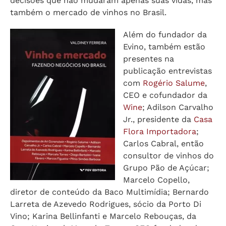
decisões que não mudaram apenas suas vidas, mas
também o mercado de vinhos no Brasil.
Além do fundador da
Evino, também estão
presentes na
publicação entrevistas
com
Rogério Salume
,
CEO e cofundador da
Wine
; Adilson Carvalho
Jr., presidente da
Casa
Flora Importadora
;
Carlos Cabral, então
consultor de vinhos do
Grupo Pão de Açúcar;
Marcelo Copello,
diretor de conteúdo da Baco Multimídia; Bernardo
Larreta de Azevedo Rodrigues, sócio da Porto Di
Vino; Karina Bellinfanti e Marcelo Rebouças, da