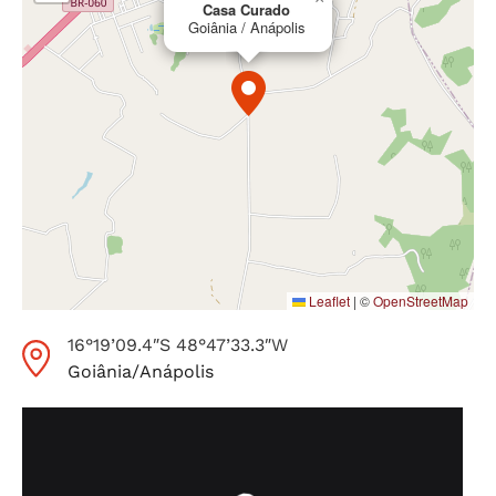
Casa Curado
Goiânia / Anápolis
Leaflet
|
©
OpenStreetMap
16°19’09.4″S 48°47’33.3″W
Goiânia
/
Anápolis