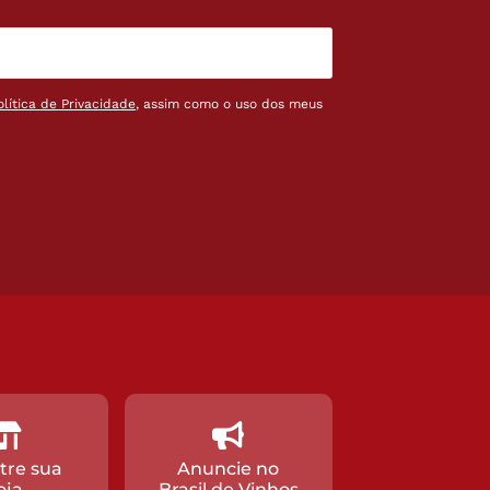
olítica de Privacidade
, assim como o uso dos meus
tre sua
Anuncie no
oja
Brasil de Vinhos