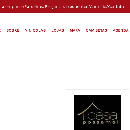
fazer parte
/
Parceiros
/
Perguntas frequentes
/
Anuncie
/
Contato
E
SOBRE
VINÍCOLAS
LOJAS
MAPA
CAMISETAS
AGENDA