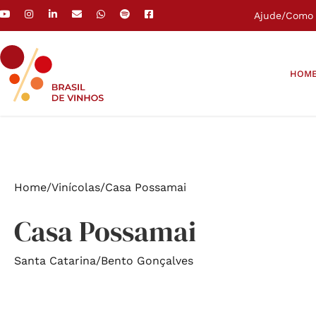
Ajude
/
Como 
HOM
Home
/
Vinícolas
/
Casa Possamai
Casa Possamai
Santa Catarina
/
Bento Gonçalves