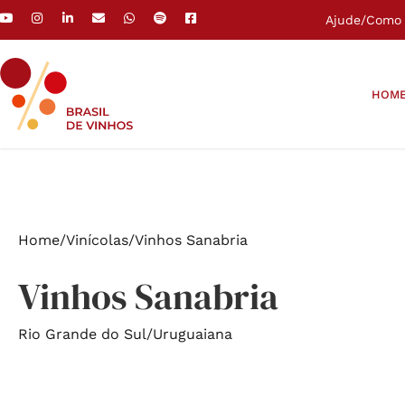
Ajude
/
Como 
HOM
Home
/
Vinícolas
/
Vinhos Sanabria
Vinhos Sanabria
Rio Grande do Sul
/
Uruguaiana