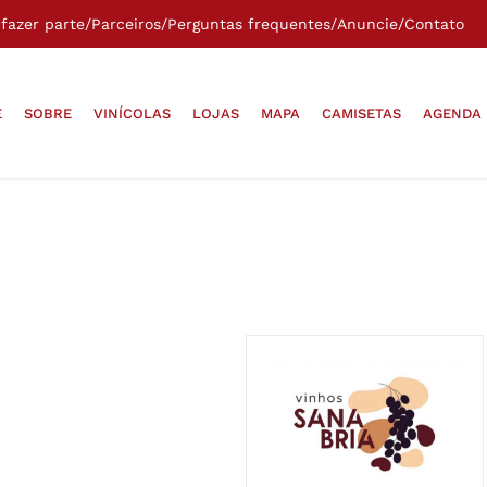
fazer parte
/
Parceiros
/
Perguntas frequentes
/
Anuncie
/
Contato
E
SOBRE
VINÍCOLAS
LOJAS
MAPA
CAMISETAS
AGENDA