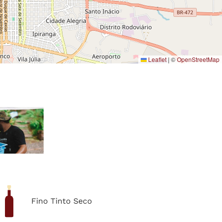
Leaflet
|
©
OpenStreetMap
Fino Tinto Seco