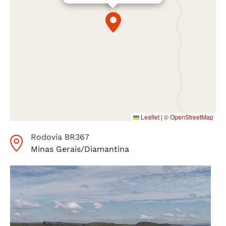
Leaflet
|
©
OpenStreetMap
Rodovia BR367
Minas Gerais
/
Diamantina