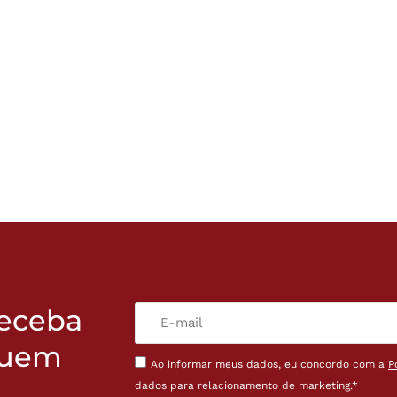
receba
quem
Ao informar meus dados, eu concordo com a
P
dados para relacionamento de marketing.*