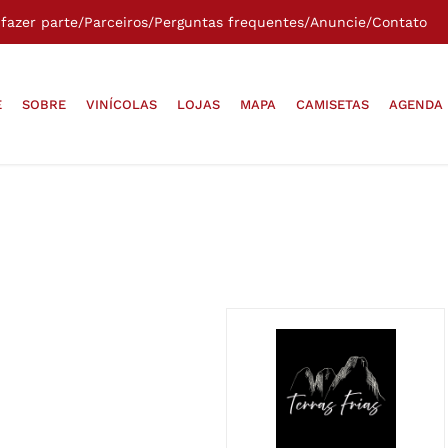
fazer parte
/
Parceiros
/
Perguntas frequentes
/
Anuncie
/
Contato
E
SOBRE
VINÍCOLAS
LOJAS
MAPA
CAMISETAS
AGENDA