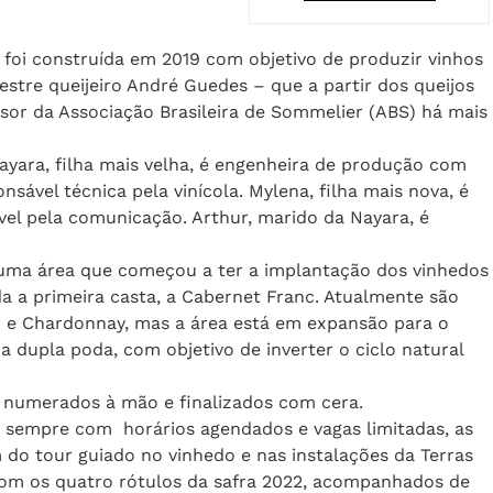
ue foi construída em 2019 com objetivo de produzir vinhos
mestre queijeiro André Guedes – que a partir dos queijos
sor da Associação Brasileira de Sommelier (ABS) há mais
 Nayara, filha mais velha, é engenheira de produção com
sável técnica pela vinícola. Mylena, filha mais nova, é
vel pela comunicação. Arthur, marido da Nayara, é
 uma área que começou a ter a implantação dos vinhedos
da a primeira casta, a Cabernet Franc. Atualmente são
ir e Chardonnay, mas a área está em expansão para o
da dupla poda, com objetivo de inverter o ciclo natural
s numerados à mão e finalizados com cera.
2, sempre com horários agendados e vagas limitadas, as
m do tour guiado no vinhedo e nas instalações da Terras
com os quatro rótulos da safra 2022, acompanhados de