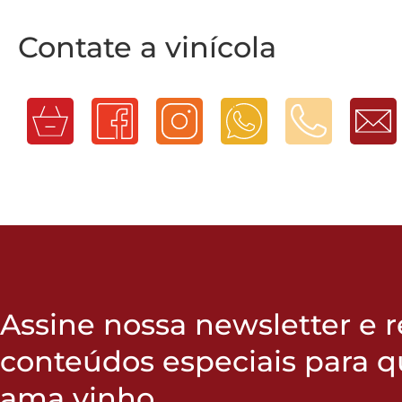
Contate a vinícola
Assine nossa newsletter e 
conteúdos especiais para 
ama vinho.