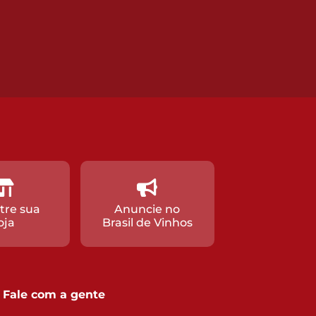
tre sua
Anuncie no
oja
Brasil de Vinhos
Fale com a gente