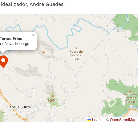
 idealizador, André Guedes.
×
Terras Frias
o / Nova Friburgo
Leaflet
|
©
OpenStreetMap