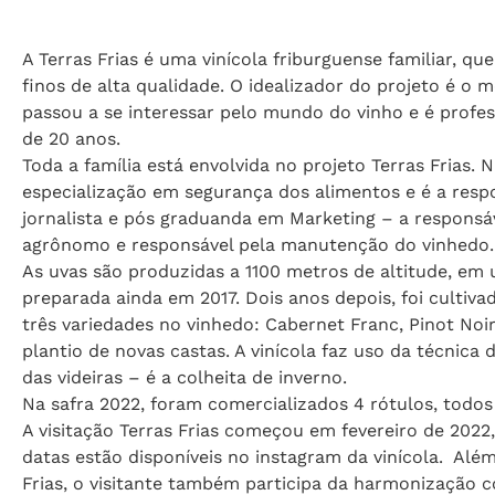
A Terras Frias é uma vinícola friburguense familiar, q
finos de alta qualidade. O idealizador do projeto é o 
passou a se interessar pelo mundo do vinho e é profes
de 20 anos.
Toda a família está envolvida no projeto Terras Frias.
especialização em segurança dos alimentos e é a respon
jornalista e pós graduanda em Marketing – a responsá
agrônomo e responsável pela manutenção do vinhedo.
As uvas são produzidas a 1100 metros de altitude, em
preparada ainda em 2017. Dois anos depois, foi cultiva
três variedades no vinhedo: Cabernet Franc, Pinot No
plantio de novas castas. A vinícola faz uso da técnica 
das videiras – é a colheita de inverno.
Na safra 2022, foram comercializados 4 rótulos, todo
A visitação Terras Frias começou em fevereiro de 202
datas estão disponíveis no instagram da vinícola. Alé
Frias, o visitante também participa da harmonização 