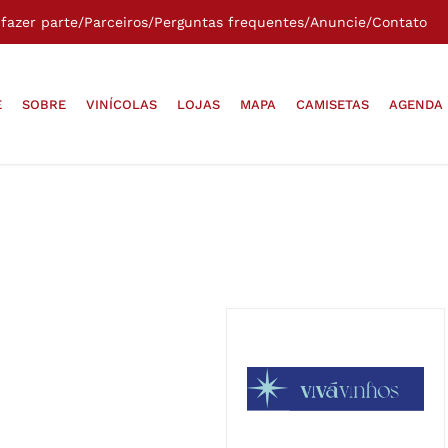
fazer parte
/
Parceiros
/
Perguntas frequentes
/
Anuncie
/
Contato
E
SOBRE
VINÍCOLAS
LOJAS
MAPA
CAMISETAS
AGENDA