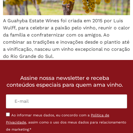
A Guahyba Estate Wines foi criada em 2015 por Luis
Wulff, para celebrar a paixão pelo vinho, reunir o calor
da família e confraternizar com os amigos. Ao
combinar as tradições e inovações desde o plantio até
a vinificação, nasceu um vinho excepcional no coração
do Rio Grande do Sul.
Assine nossa newsletter e receba
conteúdos especiais para quem ama vinho.
Ao informar meus dados, eu concordo com a
Política de
Privacidade
, assim como o uso dos meus dados para relacionamento
de marketing.*