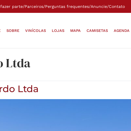
fazer parte
/
Parceiros
/
Perguntas frequentes
/
Anuncie
/
Contato
E
SOBRE
VINÍCOLAS
LOJAS
MAPA
CAMISETAS
AGENDA
o Ltda
rdo Ltda