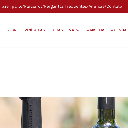
fazer parte
/
Parceiros
/
Perguntas frequentes
/
Anuncie
/
Contato
E
SOBRE
VINÍCOLAS
LOJAS
MAPA
CAMISETAS
AGENDA