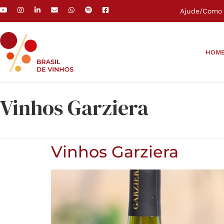
Ajude
/
Como 
HOM
Vinhos Garziera
Vinhos Garziera