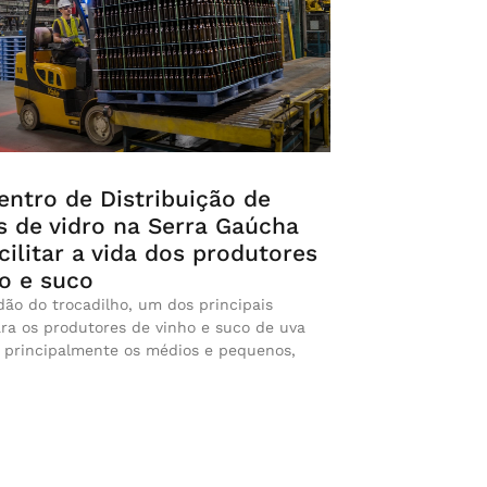
ntro de Distribuição de
s de vidro na Serra Gaúcha
cilitar a vida dos produtores
o e suco
ão do trocadilho, um dos principais
ara os produtores de vinho e suco de uva
s, principalmente os médios e pequenos,