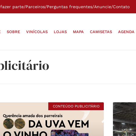
fazer parte
/
Parceiros
/
Perguntas frequentes
/
Anuncie
/
Contato
E
SOBRE
VINÍCOLAS
LOJAS
MAPA
CAMISETAS
AGENDA
licitário
CONTEÚDO PUBLICITÁRIO