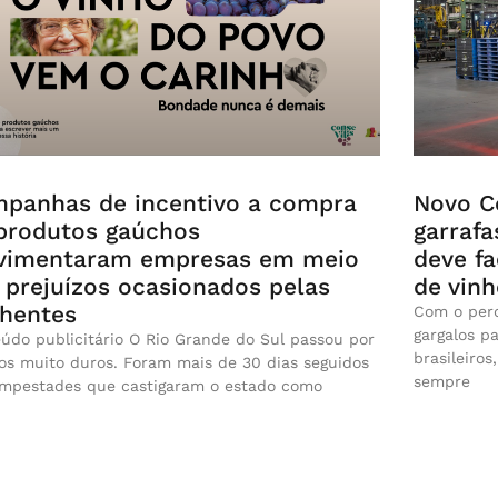
panhas de incentivo a compra
Novo Ce
produtos gaúchos
garrafa
imentaram empresas em meio
deve fa
 prejuízos ocasionados pelas
de vinh
hentes
Com o perd
gargalos p
údo publicitário O Rio Grande do Sul passou por
brasileiro
s muito duros. Foram mais de 30 dias seguidos
sempre
empestades que castigaram o estado como