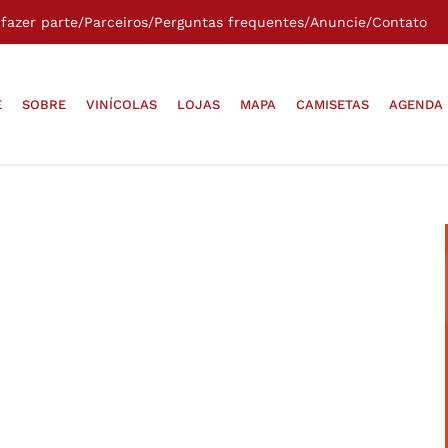
fazer parte
/
Parceiros
/
Perguntas frequentes
/
Anuncie
/
Contato
E
SOBRE
VINÍCOLAS
LOJAS
MAPA
CAMISETAS
AGENDA