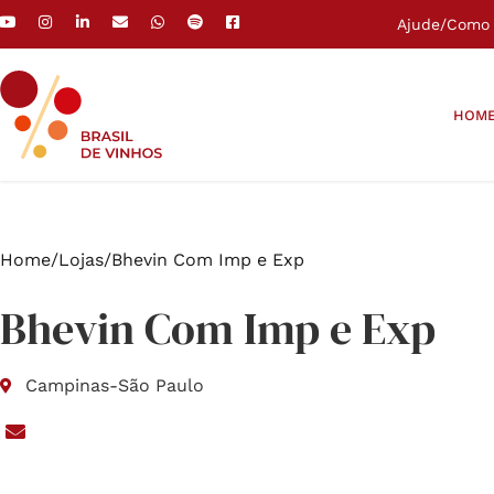
Ajude
/
Como 
HOM
Home
/
Lojas
/
Bhevin Com Imp e Exp
Bhevin Com Imp e Exp
Campinas
-
São Paulo