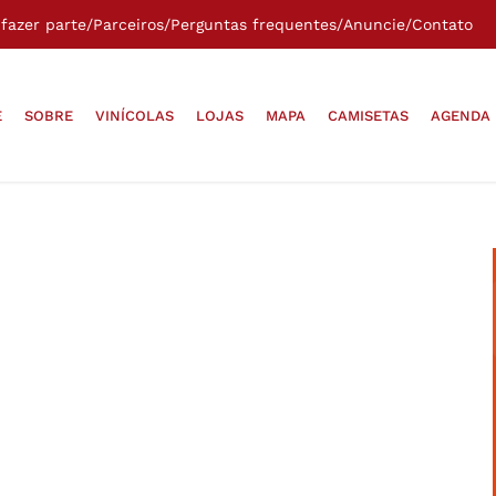
fazer parte
/
Parceiros
/
Perguntas frequentes
/
Anuncie
/
Contato
E
SOBRE
VINÍCOLAS
LOJAS
MAPA
CAMISETAS
AGENDA