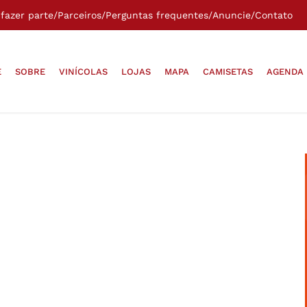
fazer parte
/
Parceiros
/
Perguntas frequentes
/
Anuncie
/
Contato
E
SOBRE
VINÍCOLAS
LOJAS
MAPA
CAMISETAS
AGENDA