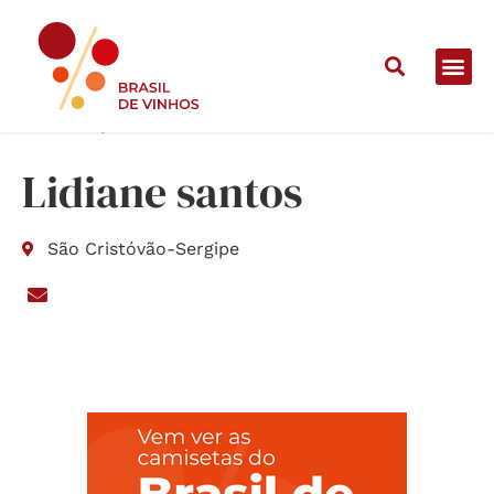
Home
/
Lojas
/
Lidiane santos
Lidiane santos
São Cristóvão
-
Sergipe