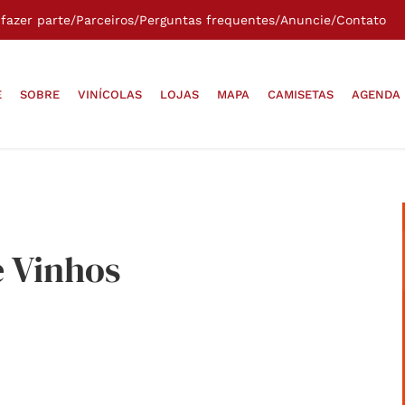
fazer parte
/
Parceiros
/
Perguntas frequentes
/
Anuncie
/
Contato
E
SOBRE
VINÍCOLAS
LOJAS
MAPA
CAMISETAS
AGENDA
 Vinhos