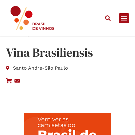
Home
/
Lojas
/
Vina Brasiliensis
Vina Brasiliensis
Santo André
-
São Paulo