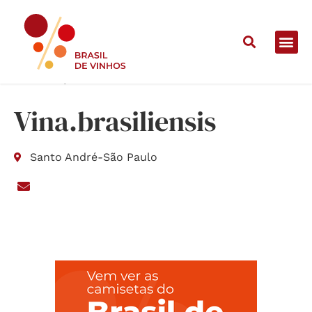
Home
/
Lojas
/
Vina.brasiliensis
Vina.brasiliensis
Santo André
-
São Paulo