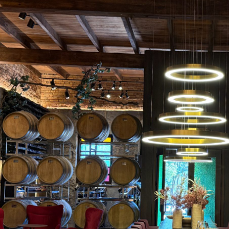
degustação (foto abaixo), contígua ao varejo. “Este chão 
carregava vinho a granel, nas décadas de 60 e 70”, diz, 
e os outros dois transportavam, eles iam repetindo isso e