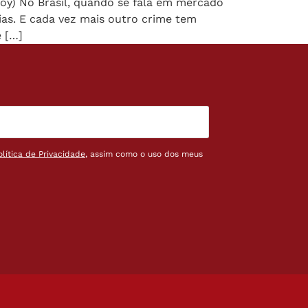
Joy) No Brasil, quando se fala em mercado
rias. E cada vez mais outro crime tem
e […]
olítica de Privacidade
, assim como o uso dos meus