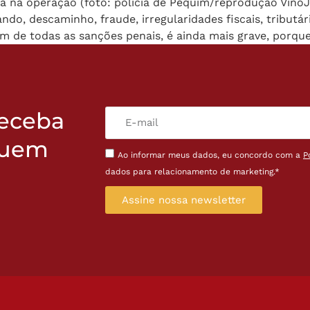
cia na operação (foto: polícia de Pequim/reprodução Vino
do, descaminho, fraude, irregularidades fiscais, tributá
 de todas as sanções penais, é ainda mais grave, porqu
receba
quem
Ao informar meus dados, eu concordo com a
P
dados para relacionamento de marketing.*
Assine nossa newsletter