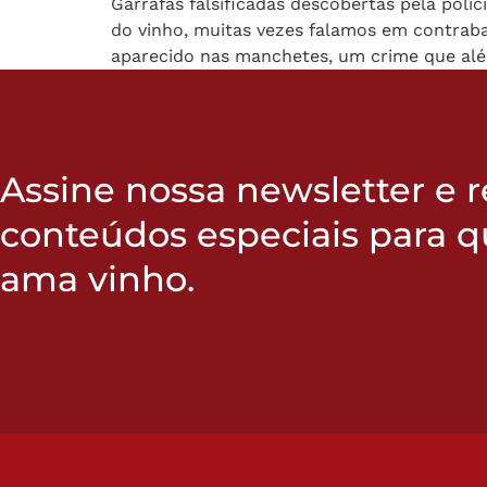
Garrafas falsificadas descobertas pela polí
do vinho, muitas vezes falamos em contraban
aparecido nas manchetes, um crime que além
Assine nossa newsletter e 
conteúdos especiais para 
ama vinho.