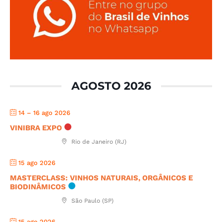
AGOSTO 2026
14 – 16 ago 2026
VINIBRA EXPO
Rio de Janeiro (RJ)
15 ago 2026
MASTERCLASS: VINHOS NATURAIS, ORGÂNICOS E
BIODINÂMICOS
São Paulo (SP)
15 ago 2026