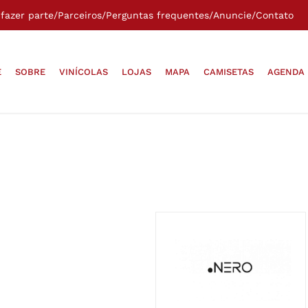
fazer parte
/
Parceiros
/
Perguntas frequentes
/
Anuncie
/
Contato
E
SOBRE
VINÍCOLAS
LOJAS
MAPA
CAMISETAS
AGENDA