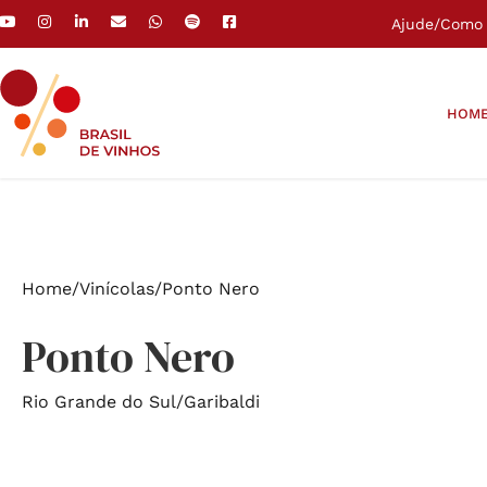
Ajude
/
Como 
HOM
Home
/
Vinícolas
/
Ponto Nero
Ponto Nero
Rio Grande do Sul
/
Garibaldi