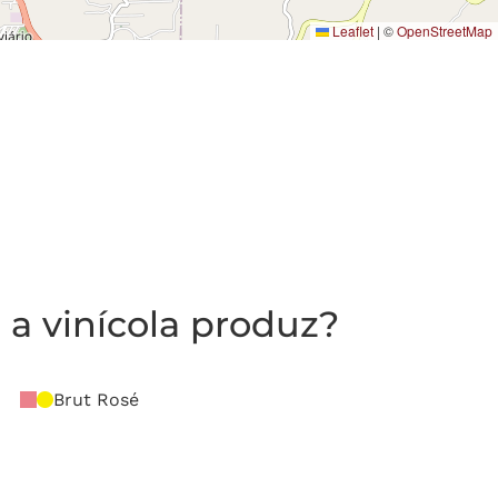
Leaflet
|
©
OpenStreetMap
a vinícola produz?
Brut Rosé