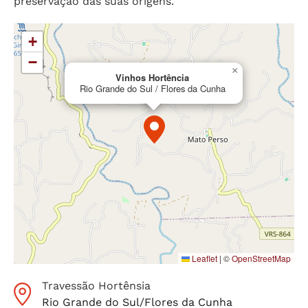
preservação das suas origens.
+
−
×
Vinhos Hortência
Rio Grande do Sul / Flores da Cunha
Leaflet
|
©
OpenStreetMap
Travessão Hortênsia
Rio Grande do Sul
/
Flores da Cunha