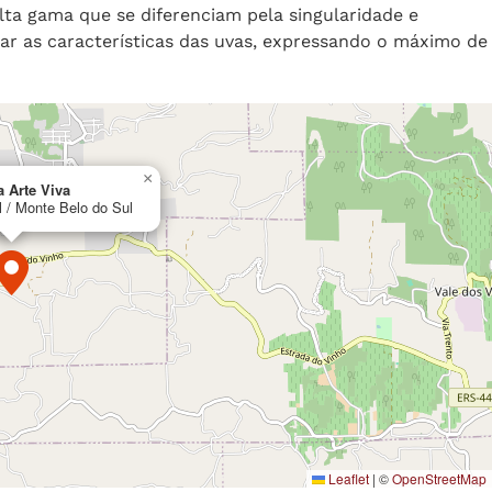
a gama que se diferenciam pela singularidade e
ar as características das uvas, expressando o máximo de
×
a Arte Viva
 / Monte Belo do Sul
Leaflet
|
©
OpenStreetMap