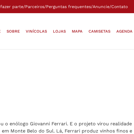
fazer parte
/
Parceiros
/
Perguntas frequentes
/
Anuncie
/
Contato
E
SOBRE
VINÍCOLAS
LOJAS
MAPA
CAMISETAS
AGENDA
 o enólogo Giovanni Ferrari. E o projeto virou realidade
o em Monte Belo do Sul. Lá, Ferrari produz vinhos finos e