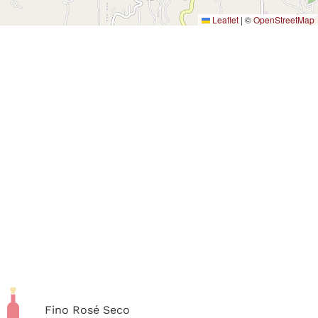
Leaflet
|
©
OpenStreetMap
Fino Rosé Seco