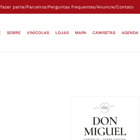
fazer parte
/
Parceiros
/
Perguntas frequentes
/
Anuncie
/
Contato
E
SOBRE
VINÍCOLAS
LOJAS
MAPA
CAMISETAS
AGENDA