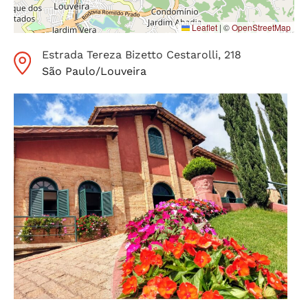
Leaflet
|
©
OpenStreetMap
Estrada Tereza Bizetto Cestarolli
, 218
São Paulo
/
Louveira