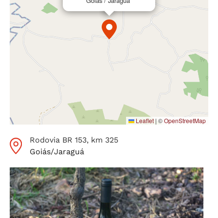
Goiás / Jaraguá
Leaflet
|
©
OpenStreetMap
Rodovia BR 153, km 325
Goiás
/
Jaraguá