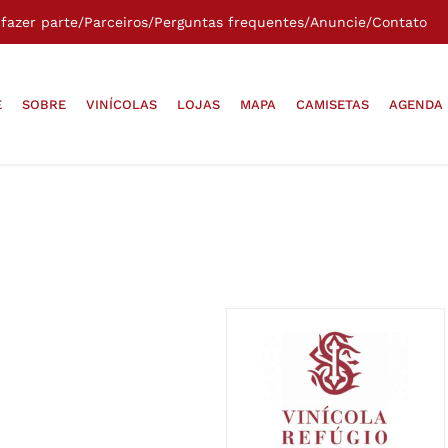
fazer parte
/
Parceiros
/
Perguntas frequentes
/
Anuncie
/
Contato
E
SOBRE
VINÍCOLAS
LOJAS
MAPA
CAMISETAS
AGENDA