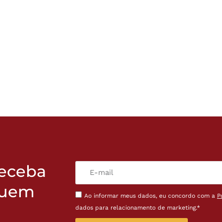
receba
quem
Ao informar meus dados, eu concordo com a
P
dados para relacionamento de marketing.*