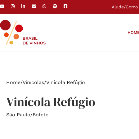
Ajude
/
Como 
HOM
Home
/
Vinícolas
/
Vinícola Refúgio
Vinícola Refúgio
São Paulo
/
Bofete