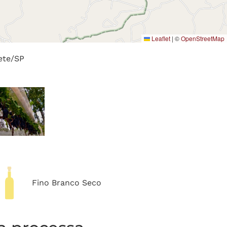
Leaflet
|
©
OpenStreetMap
ete/SP
Fino Branco Seco