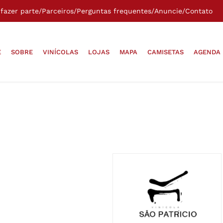
fazer parte
/
Parceiros
/
Perguntas frequentes
/
Anuncie
/
Contato
E
SOBRE
VINÍCOLAS
LOJAS
MAPA
CAMISETAS
AGENDA