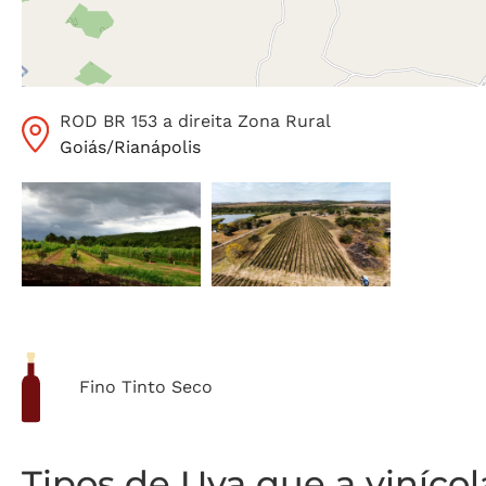
ROD BR 153 a direita Zona Rural
Goiás
/
Rianápolis
Fino Tinto Seco
Tipos de Uva que a viníco