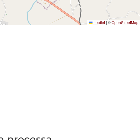
Leaflet
|
©
OpenStreetMap
la processa