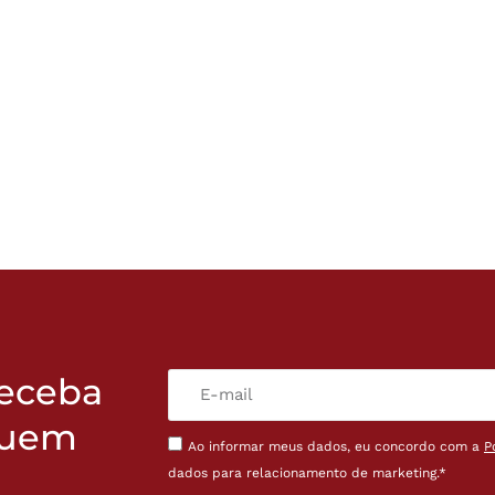
receba
quem
Ao informar meus dados, eu concordo com a
P
dados para relacionamento de marketing.*