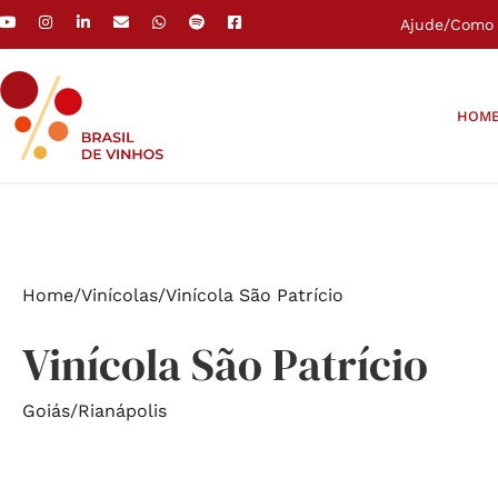
Ajude
/
Como 
HOM
Home
/
Vinícolas
/
Vinícola São Patrício
Vinícola São Patrício
Goiás
/
Rianápolis