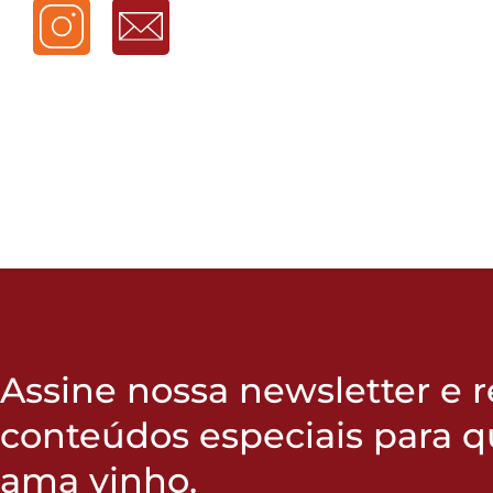
Assine nossa newsletter e 
conteúdos especiais para 
ama vinho.