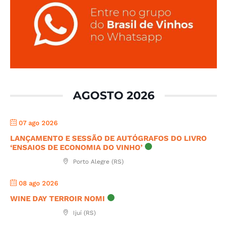
AGOSTO 2026
07 ago 2026
LANÇAMENTO E SESSÃO DE AUTÓGRAFOS DO LIVRO
‘ENSAIOS DE ECONOMIA DO VINHO’
Porto Alegre (RS)
08 ago 2026
WINE DAY TERROIR NOMI
Ijuí (RS)