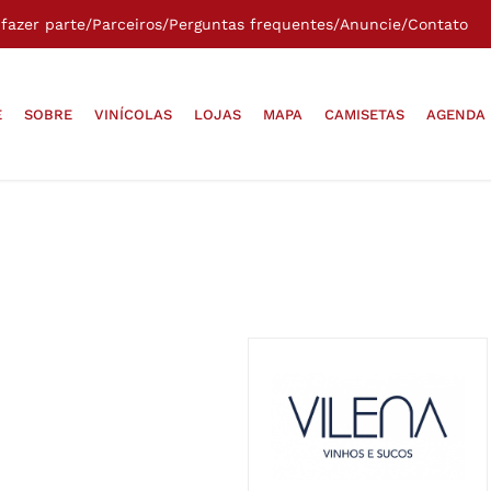
fazer parte
/
Parceiros
/
Perguntas frequentes
/
Anuncie
/
Contato
E
SOBRE
VINÍCOLAS
LOJAS
MAPA
CAMISETAS
AGENDA