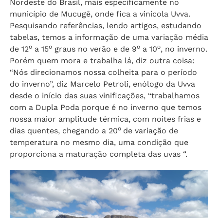
Nordeste do Brasil, mais especificamente no
município de Mucugê, onde fica a vinícola Uvva.
Pesquisando referências, lendo artigos, estudando
tabelas, temos a informação de uma variação média
o
o
o
o
de 12
a 15
graus no verão e de 9
a 10
, no inverno.
Porém quem mora e trabalha lá, diz outra coisa:
“Nós direcionamos nossa colheita para o período
do inverno”, diz Marcelo Petroli, enólogo da Uvva
desde o início das suas vinificações, “trabalhamos
com a Dupla Poda porque é no inverno que temos
nossa maior amplitude térmica, com noites frias e
o
dias quentes, chegando a 20
de variação de
temperatura no mesmo dia, uma condição que
proporciona a maturação completa das uvas “.