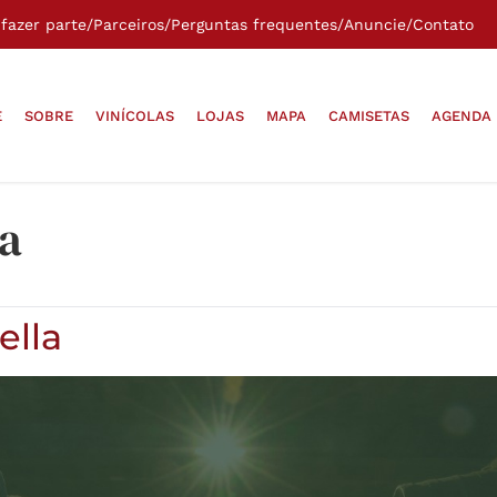
fazer parte
/
Parceiros
/
Perguntas frequentes
/
Anuncie
/
Contato
E
SOBRE
VINÍCOLAS
LOJAS
MAPA
CAMISETAS
AGENDA
la
ella